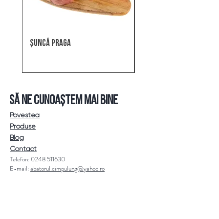
ȘUNCĂ PRAGA
SALAM MUSCEL
SĂ NE CUNOAȘTEM MAI BINE
Povestea
Produse
Blog
Contact
Telefon:
0248 511630
E-mail:
abatorul.cimpulung@yahoo.ro
Politică de confidențialitate
UNDE NE GĂSIȚI