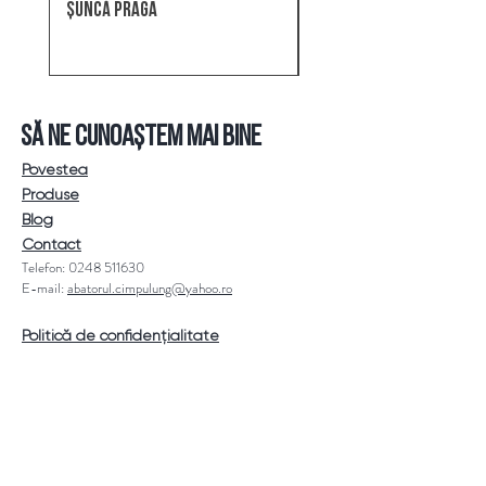
ȘUNCĂ PRAGA
SALAM MUSCEL
SĂ NE CUNOAȘTEM MAI BINE
Povestea
Produse
Blog
Contact
Telefon:
0248 511630
E-mail:
abatorul.cimpulung@yahoo.ro
Politică de confidențialitate
UNDE NE GĂSIȚI
Măcelăriile "De la Bâlea"