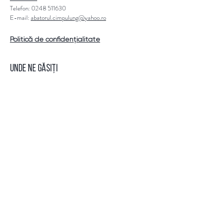
Telefon:
0248 511630
E-mail:
abatorul.cimpulung@yahoo.ro
Politică de confidențialitate
UNDE NE GĂSIȚI
Măcelăriile "De la Bâlea"
- Campulung, str. Piata Juramantului nr 1 (in
Piata Centrala);
- Pitesti, Blv. 1 Decembrie 1918
(in Piata Gavana II-III);
- Stalpeni, str, Principala nr. 419A (DN 73).
Urmăriți-ne pe: